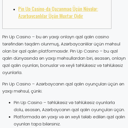
Pin Up Casino-da Qazanmaq Üçün Növələr:
Azərbaycanlılar Üçün Muxtar Qidir
Pin Up Casino – bu ən yaxşı onlayn qızıl qalın casino
tərəfindən təqdim olunmuş, Azərbaycanlılar üçün məhsul
olan bir qızıl qalın platformasıdır. Pin Up Casino – bu qızıl
qalın dünyasında ən yaxşı məhsullardan biri, əsasən, onlayn
qızıl qalın oyunları, bonuslar və xeyli təhlükəsiz və təhlükəsiz
oyunlarla.
Pin Up Casino – Azərbaycanın qızıl qalın oyunçuları üçün ən
yaxşı məhsul, çünki:
Pin Up Casino – təhlükəsiz və təhlükəsiz oyunlarla
dolu, əsasən, Azərbaycanın qızıl qalın oyunçuları üçün.
Platformada ən yaxşı və ən xeyli tələb edilən qızıl qalın
oyunları tapa bilərsiniz.