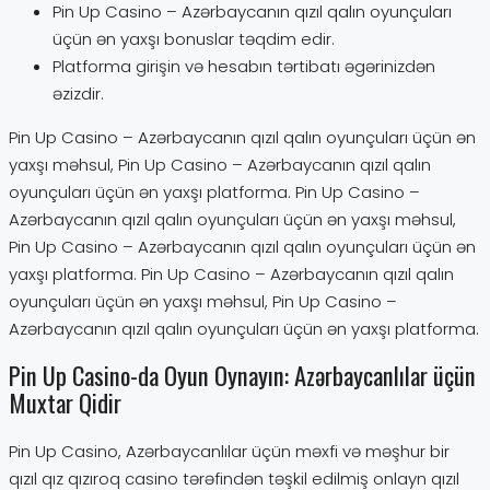
Pin Up Casino – Azərbaycanın qızıl qalın oyunçuları
üçün ən yaxşı bonuslar təqdim edir.
Platforma girişin və hesabın tərtibatı əgərinizdən
əzizdir.
Pin Up Casino – Azərbaycanın qızıl qalın oyunçuları üçün ən
yaxşı məhsul, Pin Up Casino – Azərbaycanın qızıl qalın
oyunçuları üçün ən yaxşı platforma. Pin Up Casino –
Azərbaycanın qızıl qalın oyunçuları üçün ən yaxşı məhsul,
Pin Up Casino – Azərbaycanın qızıl qalın oyunçuları üçün ən
yaxşı platforma. Pin Up Casino – Azərbaycanın qızıl qalın
oyunçuları üçün ən yaxşı məhsul, Pin Up Casino –
Azərbaycanın qızıl qalın oyunçuları üçün ən yaxşı platforma.
Pin Up Casino-da Oyun Oynayın: Azərbaycanlılar üçün
Muxtar Qidir
Pin Up Casino, Azərbaycanlılar üçün məxfi və məşhur bir
qızıl qız qızıroq casino tərəfindən təşkil edilmiş onlayn qızıl