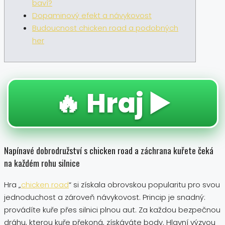
baví?
Dopaminový efekt a návykovost
Budoucnost chicken road a podobných
her
🔥 Hraj ▶️
Napínavé dobrodružství s chicken road a záchrana kuřete čeká
na každém rohu silnice
Hra „
chicken road
“ si získala obrovskou popularitu pro svou
jednoduchost a zároveň návykovost. Princip je snadný:
provádíte kuře přes silnici plnou aut. Za každou bezpečnou
dráhu, kterou kuře překoná, získáváte body. Hlavní výzvou