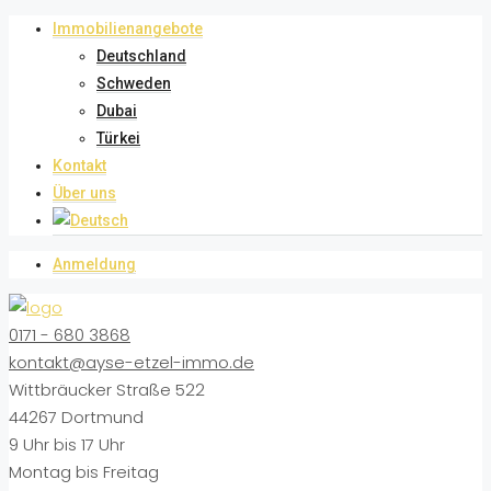
Immobilienangebote
Deutschland
Schweden
Dubai
Türkei
Kontakt
Über uns
Anmeldung
0171 - 680 3868
kontakt@ayse-etzel-immo.de
Wittbräucker Straße 522
44267 Dortmund
9 Uhr bis 17 Uhr
Montag bis Freitag