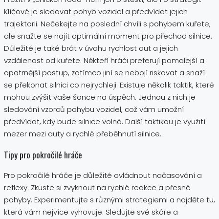
Klíčové je sledovat pohyb vozidel a předvídat jejich
trajektorii. Nečekejte na poslední chvíli s pohybem kuřete,
ale snažte se najít optimální moment pro přechod silnice.
Důležité je také brát v úvahu rychlost aut a jejich
vzdálenost od kuřete. Někteří hráči preferují pomalejší a
opatrnější postup, zatímco jiní se nebojí riskovat a snaží
se překonat silnici co nejrychleji. Existuje několik taktik, které
mohou zvýšit vaše šance na úspěch. Jednou z nich je
sledování vzorců pohybu vozidel, což vám umožní
předvídat, kdy bude silnice volná. Další taktikou je využití
mezer mezi auty a rychlé přeběhnutí silnice.
Tipy pro pokročilé hráče
Pro pokročilé hráče je důležité ovládnout načasování a
reflexy. Zkuste si zvyknout na rychlé reakce a přesné
pohyby. Experimentujte s různými strategiemi a najděte tu,
která vám nejvíce vyhovuje. Sledujte své skóre a