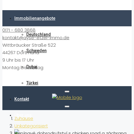
Immobilienangebote
0171 - 680 3868
Deutschland
kontakt@ayse-etzel-immo.de
Wittbräucker Straße 522
Schweden
44267 Dortmund
9 Uhr bis 17 Uhr
Montag bis Freitag
Dubai
Türkei
Kontakt
Über uns
Zuhause
Unkategorisiert
Napínavé dobrodružství s chicken road a záchrana