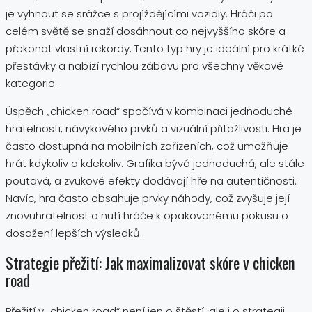
je vyhnout se srážce s projíždějícími vozidly. Hráči po
celém světě se snaží dosáhnout co nejvyššího skóre a
překonat vlastní rekordy. Tento typ hry je ideální pro krátké
přestávky a nabízí rychlou zábavu pro všechny věkové
kategorie.
Úspěch „chicken road“ spočívá v kombinaci jednoduché
hratelnosti, návykového prvků a vizuální přitažlivosti. Hra je
často dostupná na mobilních zařízeních, což umožňuje
hrát kdykoliv a kdekoliv. Grafika bývá jednoduchá, ale stále
poutavá, a zvukové efekty dodávají hře na autentičnosti.
Navíc, hra často obsahuje prvky náhody, což zvyšuje její
znovuhratelnost a nutí hráče k opakovanému pokusu o
dosažení lepších výsledků.
Strategie přežití: Jak maximalizovat skóre v chicken
road
Přežití v „chicken road“ není jen o štěstí, ale i o strategii.