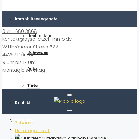
Immobilienangebote
0171 - 680 3868
Deutschland
kontakt@ayse-etzel-immo.de
Wittbräucker Straße 522
Schweden
44267 Dortmund
9 Uhr bis 17 Uhr
Montag bis Freitag
Dubai
Türkei
Kontakt
Über uns
Zuhause
Unkategorisiert
Hur fungerar utländska casinon i Sverige