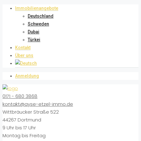
Immobilienangebote
Deutschland
Schweden
Dubai
Türkei
Kontakt
Über uns
Anmeldung
0171 - 680 3868
kontakt@ayse-etzel-immo.de
Wittbräucker Straße 522
44267 Dortmund
9 Uhr bis 17 Uhr
Montag bis Freitag