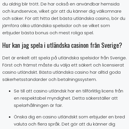
du aldrig blir trött. De har också en användbar hemsida
och kundservice, vilket gör att du känner dig välkomnare
och säker. För att hitta det bästa utländska casino, bör du
jämföra olika utländska spelsidor och se vilket som
erbjuder bästa bonus och mest roliga spel.
Hur kan jag spela i utländska casinon från Sverige?
Det är enkelt att spela på utländska spelsidor från Sverige.
Först och främst måste du välja ett säkert och licensierat
casino utländskt. Bästa utländska casino har alltid goda
säkerhetsstandarder och betalningssystem.
Se till att casino utländsk har en tillförlitlig licens från
en respektabel myndighet. Detta säkerställer att
spelarhållningen är fair.
Önska dig en casino utländskt som erbjuder en bred
valuta och flera språk. Det gör att du känner dig